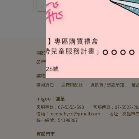
選購
關於我們
品牌理念
銷售通路
服務條款
隱私政策
購物服務
購物須知
運費與配送
退換貨 / 退款須知
反
migoo｜彌菓
客服專線：07-5555-590
客服傳真：07-5522-28
信箱：ineebabyco@gmail.com
地址：高雄市三
統一編號：54198367
實體門市