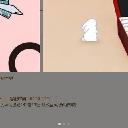
選購
選購
詐騙宣導
5
客服時間：09:30-17:30
民區同協路143巷13號(辦公室/可預約自取)