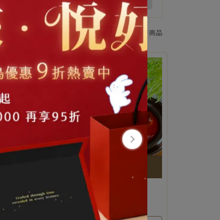
共 4 件商品
薯恰恰
｜範例｜脆薯恰恰【 全素 】
NT$128
NT$148