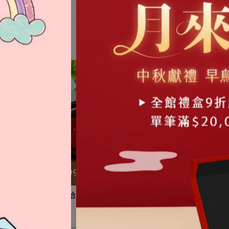
夫尼克 ×彌菓｜脆薯恰恰【 全
｜嘖嘖的料理手帳×彌菓｜脆
素 】
【 全素 】
NT$128
NT$148
NT$128
NT$148