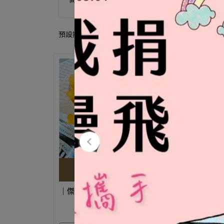
預設排序
｜傑克夫妻兩個娃 ×彌菓｜脆薯恰恰
｜主
【 全素 】
NT$128
NT$148