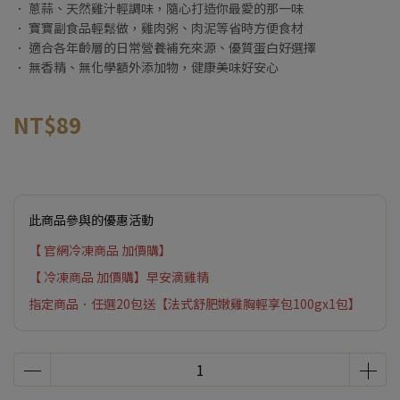
． 蔥蒜、天然雞汁輕調味，隨心打造你最愛的那一味
． 寶寶副食品輕鬆做，雞肉粥、肉泥等省時方便食材
． 適合各年齡層的日常營養補充來源、優質蛋白好選擇
． 無香精、無化學額外添加物，健康美味好安心
NT$89
此商品參與的優惠活動
【 官網冷凍商品 加價購】
【 冷凍商品 加價購】早安滴雞精
指定商品．任選20包送【法式舒肥嫩雞胸輕享包100gx1包】