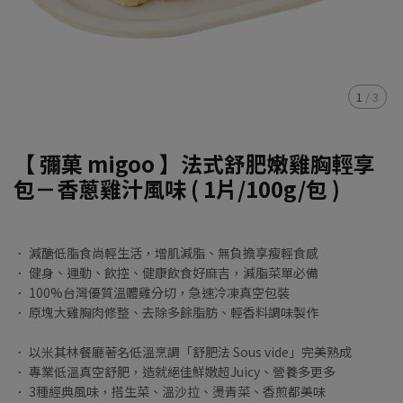
1
/
3
【 彌菓 migoo 】法式舒肥嫩雞胸輕享
包－香蔥雞汁風味 ( 1片/100g/包 )
． 減醣低脂食尚輕生活，增肌減脂、無負擔享瘦輕食感
． 健身、運動、飲控、健康飲食好麻吉，減脂菜單必備
． 100%台灣優質溫體雞分切，急速冷凍真空包裝
． 原塊大雞胸肉修整、去除多餘脂肪、輕香料調味製作
． 以米其林餐廳著名低溫烹調「舒肥法 Sous vide」完美熟成
． 專業低溫真空舒肥，造就絕佳鮮嫩超Juicy、營養多更多
． 3種經典風味，搭生菜、溫沙拉、燙青菜、香煎都美味