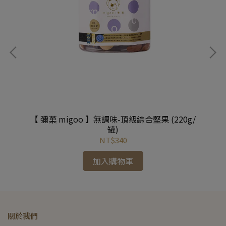
g/
【 彌菓 migoo 】無調味-頂級綜合堅果 (220g/
【
罐)
NT$340
加入購物車
關於我們