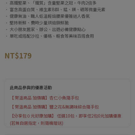
． 高鐵堅果、「鐵質」含量堅果之冠，牛肉2倍多
． 富含高蛋白質、維生素B群、錳、鎂、硒等微量元素
． 健康無油、職人低溫輕焙腰果優雅迷人香氣
． 堅持新鮮、費時少量烘焙鎖鮮脆
． 大小朋友居家、辦公、出遊必備健康點心
． 單吃或搭配沙拉、優格、輕食等美味百搭食用
NT$179
此商品參與的優惠活動
【 常溫商品 加價購】杏仁小魚隨手包
【 常溫商品 加價購】鹽之花&無調味綜合隨手包
【分享包０元好康加購】 任選10包，即享任2包0元加購優惠
(若無自選指定，則隨機贈送)
指定商品加價購．購買2件以上，即享彌菓migoo不織布小提