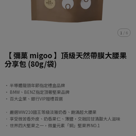
1
/
6
【 彌菓 migoo 】頂級天然帶膜大腰果
分享包 (80g/袋)
‧ 半導體龍頭年節指定禮盒品牌
‧ BMW、BENZ指定頂奢堅果品牌
‧ 百大企業、銀行VIP贈禮首選
． 嚴選WW210國王等級淡雅奶香、飽滿超大腰果
． 享受微苦香外皮、奶香果仁、薄鹽，交融回甘清甜大人滋味
． 世界四大堅果之一，微量元素「銅」堅果界NO.1