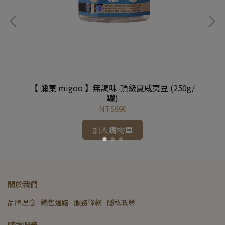
罐)
【 彌菓 migoo 】無調味-頂級夏威夷豆 (250g/
【
罐)
NT$690
加入購物車
關於我們
品牌理念
銷售通路
服務條款
隱私政策
購物服務