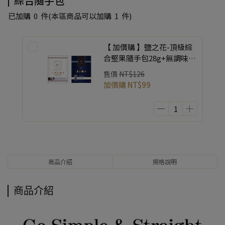
綜合隨手包
已加購
0
件
(本區商品可以加購
1
件)
【 加價購 】鹽之花-頂級綜
合堅果隨手包28g+無調味-
頂級綜合堅果隨手包32g 【
售價
NT$126
2入 各一包 】
加價購
NT$99
商品介紹
規格說明
商品介紹