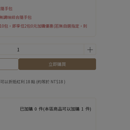
魚隨手包
&無調味綜合隨手包
10包，即享任2包0元加購優惠(若無自選指定，則
，即享彌菓migoo不織布小提袋優惠加購
立即購買
 」可以折抵紅利
18
點 (約等於
NT$18
)
已加購
0
件
(本區商品可以加購
1
件)