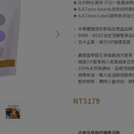
★ 比利時米其林 iTQi一星風味
★ A.A.Taste Awards全球純
★ A.A.Clean Label 國際無添
‧ 半導體龍頭年節指定禮盒品牌
‧ BMW、BENZ指定頂奢堅果品
‧ 百大企業、銀行VIP贈禮首選
． 嚴選當季國王等級飽滿大堅果
． 精選3大堅果與人氣夏威夷豆
． 100%天然無調味、品嚐頂級
． 健康無油、職人低溫輕焙堅果
． 堅持新鮮、費時少量烘焙、鎖
NT$179
此商品參與的優惠活動