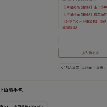
【 常溫商品 加價購】杏仁小
【 常溫商品 加價購】鹽之花
【分享包０元好康加購】 任選
隨機贈送)
指定商品加價購．購買2件以上
加入購物車
加入最愛
此商品 「 最高
仁小魚隨手包
級杏仁小魚隨手包 (25g/包)