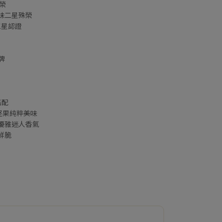
殊榮
粹風味二星殊榮
加三星認證
牌
搭配
堅果純粹美味
優雅迷人香氣
鮮脆