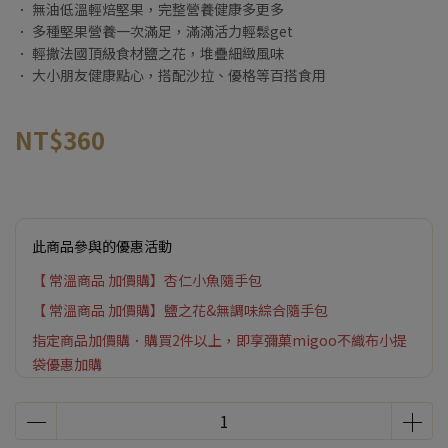
． 無油低溫輕焙堅果，完整營養健康多更多
． 多種堅果營養一次滿足，滿滿活力輕鬆get
． 輕撒法國頂級食材鹽之花，堆疊細緻風味
． 大小朋友健康點心，搭配沙拉、優格等百搭食用
NT$360
此商品參與的優惠活動
【 常溫商品 加價購】杏仁小魚隨手包
【 常溫商品 加價購】鹽之花&無調味綜合隨手包
指定商品加價購．購買2件以上，即享彌菓migoo不織布小提
袋優惠加購