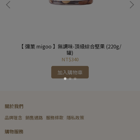
果+
【 彌菓 migoo 】無調味-頂級綜合堅果 (220g/
【
金核
罐)
NT$340
加入購物車
關於我們
品牌理念
銷售通路
服務條款
隱私政策
購物服務