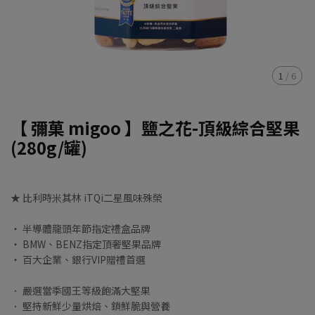
1
/
6
【 彌菓 migoo 】鹽之花-頂級綜合堅果
(280g/罐)
★ 比利時米其林 iTQi二星風味殊榮
‧ 半導體龍頭年節指定禮盒品牌
‧ BMW、BENZ指定頂奢堅果品牌
‧ 百大企業、銀行VIP贈禮首選
． 嚴選當季國王等級飽滿大堅果
． 堅持新鮮少量烘焙、鎖鮮脆與營養