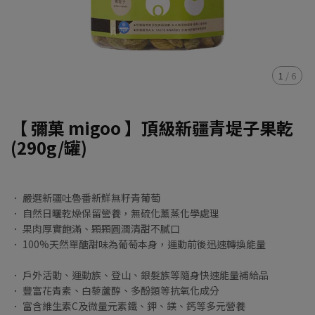
1
/
6
【 彌菓 migoo 】頂級新疆青堤子果乾
(290g/罐)
． 嚴選新疆吐魯番新鮮無籽青葡萄
． 自然日曬乾燥保留營養，無硫化薰蒸化學處理
． 果肉厚實飽滿、顆顆圓潤清甜不膩口
． 100%天然單醣甜味為葡萄本身，運動前後迅速轉換能量
． 戶外活動、運動族、登山、銀髮族等隨身快速能量補給品
． 豐富花青素、白藜蘆醇、多酚類等抗氧化成分
． 富含維生素C及微量元素鐵、鉀、鎂、鈣等多元營養