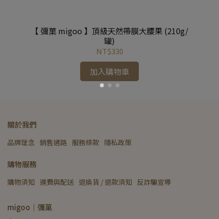
 (
【 彌菓 migoo 】頂級天然帶膜大腰果 (210g/
【
+鹽
罐)
NT$330
加入購物車
關於我們
品牌理念
銷售通路
服務條款
隱私政策
購物服務
購物須知
運費與配送
退換貨 / 退款須知
反詐騙宣導
migoo｜彌菓