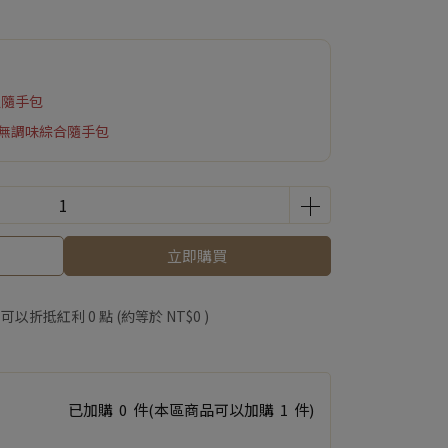
魚隨手包
&無調味綜合隨手包
立即購買
 」可以折抵紅利
0
點 (約等於
NT$0
)
已加購
0
件
(本區商品可以加購
1
件)