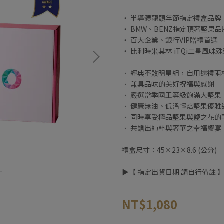
‧ 半導體龍頭年節指定禮盒品牌
‧ BMW、BENZ指定頂奢堅果品
‧ 百大企業、銀行VIP贈禮首選
‧ 比利時米其林 iTQi二星風味
． 經典不敗明星組，自用送禮兩
． 兼具品味的美好祝福與感謝
． 嚴選當季國王等級飽滿大堅果
． 健康無油、低溫輕焙堅果優雅
． 同時享受極品堅果與鹽之花的
． 共譜出純粹與奢華之幸福饗宴
禮盒尺寸：45×23×8.6 (公分)
▶︎【 指定出貨日期 請自行備註 
NT$1,080