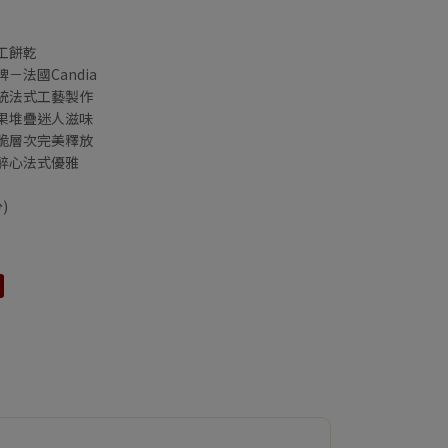
工餅乾
－法國Candia
統法式工藝製作
果堆疊迷人滋味
脆層次完美釋放
醉心法式優雅
)
】