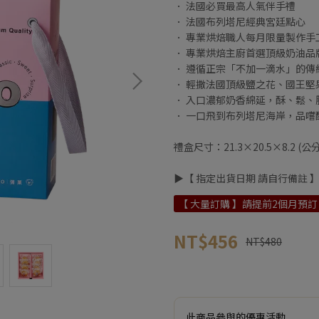
． 法國必買最高人氣伴手禮
． 法國布列塔尼經典宮廷點心
． 專業烘焙職人每月限量製作手
． 專業烘焙主廚首選頂級奶油品牌
． 遵循正宗「不加一滴水」的傳
． 輕撒法國頂級鹽之花、國王堅
． 入口濃郁奶香綿延，酥、鬆、
． 一口飛到布列塔尼海岸，品嚐
禮盒尺寸：21.3×20.5×8.2 (公分
▶︎【 指定出貨日期 請自行備註 
【 大量訂購 】請提前2個月預訂
NT$456
NT$480
此商品參與的優惠活動