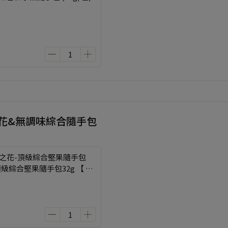
之花&無調味綜合隨手包
鹽之花-頂級綜合堅果隨手包
頂級綜合堅果隨手包32g 【 2