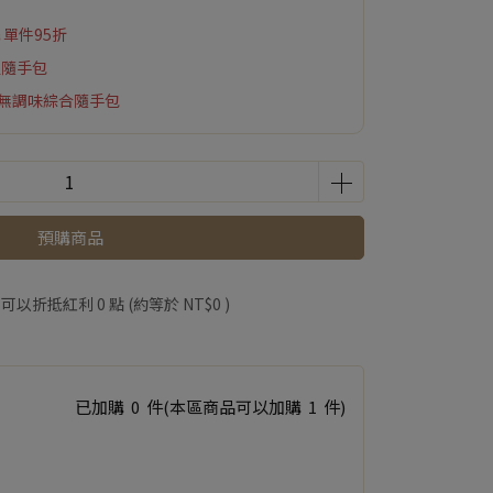
↘單件95折
魚隨手包
&無調味綜合隨手包
預購商品
 」可以折抵紅利
0
點 (約等於
NT$0
)
已加購
0
件
(本區商品可以加購
1
件)