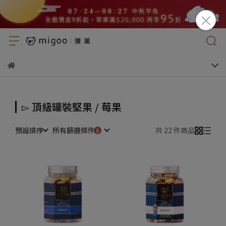
▻ 頂級罐裝堅果 / 莓果
預設排序
所有篩選條件
共 22 件商品